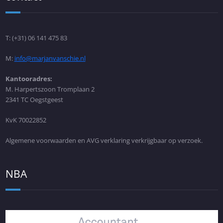
T: (+31) 06 141 475 83
M:
info@marjanvanschie.nl
Kantooradres:
M. Harpertszoon Tromplaan 2
2341 TC Oegstgeest
KvK 70022852
Algemene voorwaarden en AVG verklaring verkrijgbaar op verzoek.
NBA