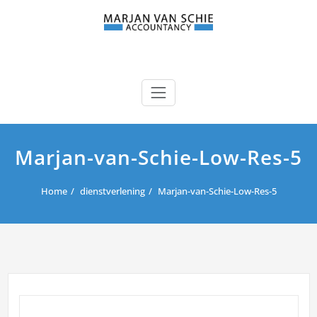
Ga
naar
de
inhoud
Marjan van Schie
Persoonlijke dienstverlening op het gebied van accountancy,
boekhouding, belastingaangiftes en fiscaal advies.
Marjan-van-Schie-Low-Res-5
Home
dienstverlening
Marjan-van-Schie-Low-Res-5